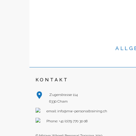
ALLG
KONTAKT
Zugerstrasse 114
6330 Cham
email:
info@mw-personaltraining.ch
Phone: +41 (0)79 770 30 08
© Mirjam Wägeli Personal Training 2019