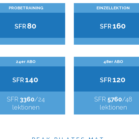
PROBETRAINING
EINZELLEKTION
80
160
SFR
SFR
24er ABO
48er ABO
140
120
SFR
SFR
SFR
3360
/24
SFR
5760
/48
lektionen
lektionen