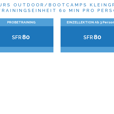
URS OUTDOOR/BOOTCAMPS KLEING
TRAININGSEINHEIT 60 MIN PRO PER
PROBETRAINING
EINZELLEKTION Ab 3 Perso
80
80
SFR
SFR