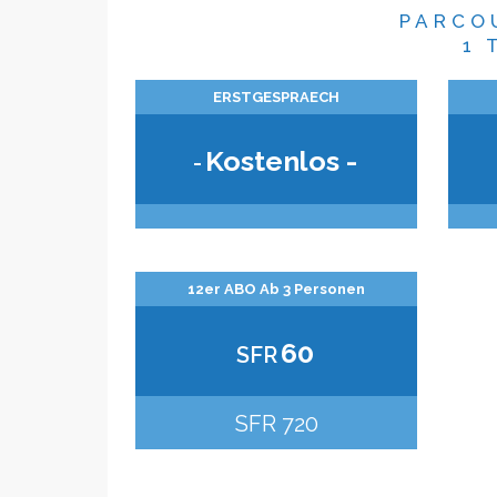
PARCO
1 
ERSTGESPRAECH
Kostenlos -
-
12er ABO Ab 3 Personen
60
SFR
SFR 720