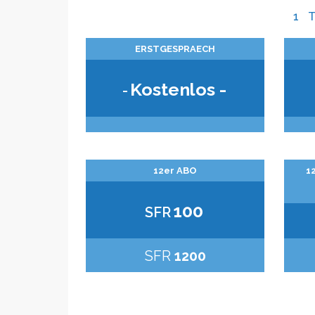
1 
ERSTGESPRAECH
Kostenlos -
-
12er ABO
1
100
SFR
SFR
1200