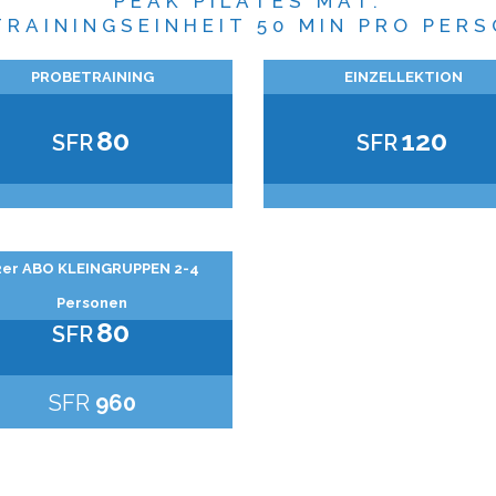
PEAK PILATES MAT.
TRAININGSEINHEIT 50 MIN PRO PER
PROBETRAINING
EINZELLEKTION
80
120
SFR
SFR
2er ABO KLEINGRUPPEN 2-4
Personen
80
SFR
SFR
960